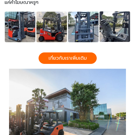
แค่คำโฆษณาหรูๆ
เกี่ยวกับเราเพิ่มเติม