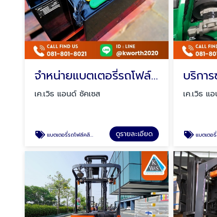
จำหน่ายแบตเตอรี่รถโฟล์คลิฟท์
เค.เวิธ แอนด์ ซัคเซส
เค.เวิธ แอ
ดูรายละเอียด
แบตเตอรี่รถโฟล์คลิฟท์
แบตเตอรี่ล