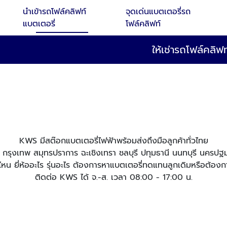
นำเข้ารถโฟล์คลิฟท์
จุดเด่นแบตเตอรี่รถ
แบตเตอรี่
โฟล์คลิฟท์
ให้เช่ารถโฟล์คลิ
KWS มีสต๊อกแบตเตอรี่ไฟฟ้าพร้อมส่งถึงมือลูกค้าทั่วไทย
ที่ กรุงเทพ สมุทรปราการ ฉะเชิงเทรา ชลบุรี ปทุมธานี นนทบุรี นครป
หน ยี่ห้ออะไร รุ่นอะไร ต้องการหาแบตเตอรี่ทดแทนลูกเดิมหรือต้องก
ติดต่อ KWS ได้ จ.-ส. เวลา 08:00 - 17:00 น.