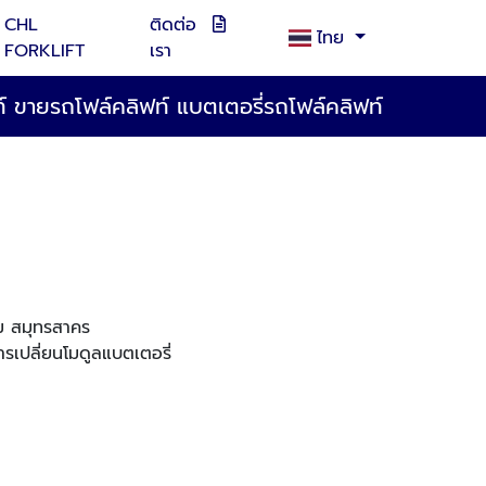
CHL
ติดต่อ
ไทย
FORKLIFT
เรา
ฟท์ ขายรถโฟล์คลิฟท์ แบตเตอรี่รถโฟล์คลิฟท์
ฐม สมุทรสาคร
ารเปลี่ยนโมดูลแบตเตอรี่