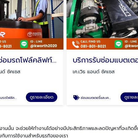
บริการซ่อมรถโฟล์คลิฟท์ไฟฟ้าแบบยืนขับ
นด์ ซัคเซส
เค.เวิธ แอนด์ ซัคเซส
ดูรายละเอียด
ดูรายล
ิฟท์ไฟฟ้าแบบนั่งขับ
ซ่อมแบตเตอรี่เเละเครื่องชาร์จโฟล์คลิฟท์
นนั้น จะช่วยให้ทํางานได้อย่างมีประสิทธิภาพและลดปัญหาที่จะเกิดขึ
กับการใช้งานสําหรับธุรกิจของเรา