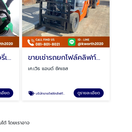
บริการรับซ่อมแบตเตอรี่เเละเครื่องชาร์จโฟล์คลิฟท์
ขายเช่ารถยกโฟล์คลิฟท์มือสอง TOYOTA
เค.เวิธ แอนด์ ซัคเซส
ะเอียด
ดูรายละเอียด
บริษัทขายโฟล์คลิฟท์มือสอง TOYOTA ใกล้ฉัน
้นได้ โดยเราอาจ