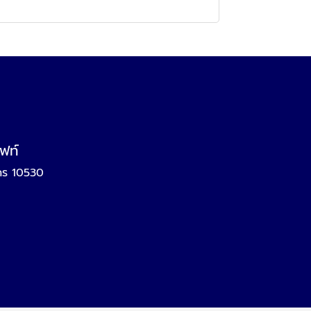
ิฟท์
นคร 10530