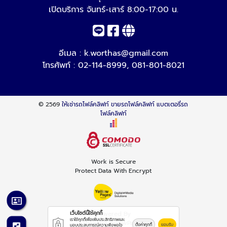
เปิดบริการ จันทร์-เสาร์ 8:00-17:00 น.
อีเมล :
k.worthas@gmail.com
โทรศัพท์ :
02-114-8999
,
081-801-8021
© 2569
ให้เช่ารถโฟล์คลิฟท์ ขายรถโฟล์คลิฟท์ แบตเตอรี่รถ
โฟล์คลิฟท์
Work is Secure
Protect Data With Encrypt
Powered By
เว็บไซต์นี้ใช้คุกกี้
เราใช้คุกกี้เพื่อเพิ่มประสิทธิภาพและ
Thailand YellowPages
ตั้งค่าคุกกี้
ยอมรับ
มอบประสบการณ์ความพึงพอใจ