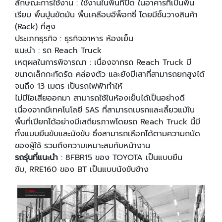
ลักษณะการใช้งาน : ใช้งานในพื้นที่ปิด ในอาคารที่เป็นพื้น
เรียบ พื้นปูนขัดมัน พื้นเคลือบอีพ็อกซี่ โดยมีชั้นวางสินค้า
(Rack) ที่สูง
ประเภทธุรกิจ : ธุรกิจอาหาร ห้องเย็น
แนะนํา : รถ Reach Truck
เหตุผลในการพิจารณา : เนื่องจากรถ Reach Truck มี
ขนาดเล็กกะทัดรัด คล่องตัว และยังมีเสาที่สามารถยกสูงได้
จนถึง 13 เมตร เป็นรถไฟฟ้าทําให้
ไม่มีไอเสียออกมา สามารถใช้ในห้องเย็นได้เป็นอย่างดี
เนื่องจากมีเทคโนโลยี SAS ที่สามารถเบรกและเลี้ยวแม้ใน
พื้นที่เปียกได้อย่างมีเสถียรภาพโดยรถ Reach Truck นี้มี
ทั้งแบบยืนขับและนังขับ ซึ่งสามารถเลือกได้ตามความถนัด
ของผู้ใช้ รวมถึงความเหมาะสมกับหน้างาน
รถรุ่นที่แนะนํา
: 8FBR15 ของ TOYOTA เป็นแบบยืน
ขับ, RRE160 ของ BT เป็นแบบนังขับข้าง