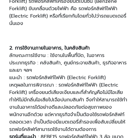
Forklift) รถฟอร์คลิฟท์เครื่องยนต์เบนซิน (Benzene
Forklift) ขับเคลื่อนด้วยไฟฟ้า คือ รถฟอร์คลิฟท์ไฟฟ้า
(Electric Forklift) หรือที่เรียกกันโดยทั่วไปว่ารถแบตเตอรี่
นั่นเอง
2. การใช้งานภายในอาคาร, ในคลังสินค้า
ลักษณะการใช้งาน : ใช้งานในพื้นที่ปิด, ในอาคาร
ประเภทธุรกิจ : คลังสินค้า, ศูนย์กระจายสินค้า, ธุรกิจอาหาร
และยา ฯลฯ
แนะนํา : รถฟอร์คลิฟท์ไฟฟ้า (Electric Forklift)
เหตุผลในการพิจารณา : รถฟอร์คลิฟท์ไฟฟ้า (Electric
Forklift) เครื่องยนต์เสียงเงียบและที่สําคัญคือไม่มีไอเสีย
ทําให้ไม่มีกลิ่นไอเสียไปเจือปนกบสินค้า จึงทําให้สามารถใช้ทํา
งานในอาคารได้อย่างดีและปลอดภัยต่อสุขภาพของ
พนักงานอีกด้วย แต่หากธุรกิจจําเป็นต้องใช้รถฟอร์คลิฟท์
ตลอดเวลา จําเป็นต้องมีแบตเตอรี่สํารองเพื่อสับเปลี่ยนให้
รถฟอร์คลิฟท์สามารถใช้งานได้ตามต้องการ
รถรุ่นที่แนะนํา
: 8FBE15 รถฟอร์คลิฟท์ไฟฟ้า 3 ล้อ ขนาด