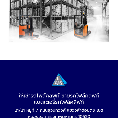
ให้เช่ารถโฟล์คลิฟท์ ขายรถโฟล์คลิฟท์
แบตเตอรี่รถโฟล์คลิฟท์
21/21 หมู่ที่ 7 ถนนสุวินทวงศ์ แขวงลำต้อยติ่ง เขต
หนองจอก กรุงเทพมหานคร 10530