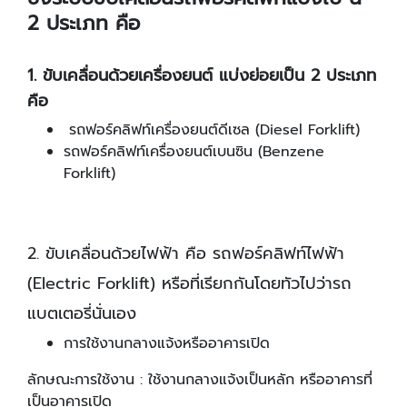
2 ประเภท คือ
1. ขับเคลื่อนด้วยเครื่องยนต์ แบ่งย่อยเป็น 2 ประเภท
คือ
รถฟอร์คลิฟท์เครื่องยนต์ดีเซล (Diesel Forklift)
รถฟอร์คลิฟท์เครื่องยนต์เบนซิน (Benzene
Forklift)
2. ขับเคลื่อนด้วยไฟฟ้า คือ รถฟอร์คลิฟท์ไฟฟ้า
(Electric Forklift) หรือที่เรียกกันโดยทัวไปว่ารถ
แบตเตอรี่นั่นเอง
การใช้งานกลางแจ้งหรืออาคารเปิด
ลักษณะการใช้งาน : ใช้งานกลางแจ้งเป็นหลัก หรืออาคารที่
เป็นอาคารเปิด