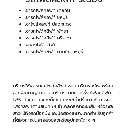
เช่ารถโฟล์คลิฟท์ ใกล้ฉัน
เช่ารถโฟล์คลิฟท์ ชลบุรี
เช่าโฟล์คลิฟท์ ปลวกแดง
เช่ารถโฟล์คลิฟท์ พัทยา
เช่ารถโฟล์คลิฟท์ ศรีราชา
ระยองโฟล์คลิฟท์
เช่ารถโฟล์คลิฟท์ บ้านบึง ชลบุรี
บริการให้เช่ารถยกโฟล์คลิฟท์ ซ่อม บริการอะไหล่พร้อม
ช่างผู้ชำนาญการ และบริการแบตเตอร์รี่รถโฟลคลิฟท์
ไฟฟ้าทั้งแบบนั่งและยืนขับ เเละให้คำปรึกษาบริการรถ
โฟร์คลิฟท์ตามสเปค ให้เช่าโฟล์คลิฟท์ระยะสั้น หรือระยะ
ยาว มีทั้งรถมือหนึ่งเเละมือสองเหมาะมากสำหรับลูกค้า
ที่ต้องการขนย้ายสิ่งของหรืออุปกรณ์ต่าง ๆ