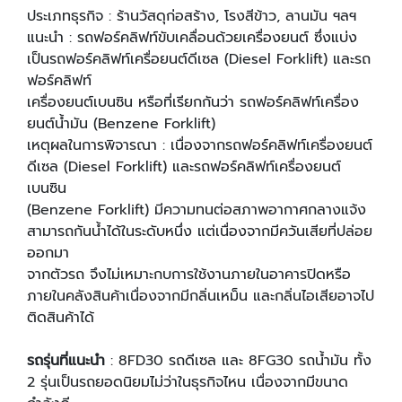
ประเภทธุรกิจ : ร้านวัสดุก่อสร้าง, โรงสีข้าว, ลานมัน ฯลฯ
แนะนํา : รถฟอร์คลิฟท์ขับเคลื่อนด้วยเครื่องยนต์ ซึ่งแบ่ง
เป็นรถฟอร์คลิฟท์เครื่อยนต์ดีเซล (Diesel Forklift) และรถ
ฟอร์คลิฟท์
เครื่องยนต์เบนซิน หรือที่เรียกกันว่า รถฟอร์คลิฟท์เครื่อง
ยนต์นํ้ามัน (Benzene Forklift)
เหตุผลในการพิจารณา : เนื่องจากรถฟอร์คลิฟท์เครื่องยนต์
ดีเซล (Diesel Forklift) และรถฟอร์คลิฟท์เครื่องยนต์
เบนซิน
(Benzene Forklift) มีความทนต่อสภาพอากาศกลางแจ้ง
สามารถกันน้ำได้ในระดับหนึ่ง แต่เนื่องจากมีควันเสียที่ปล่อย
ออกมา
จากตัวรถ จึงไม่เหมาะกบการใช้งานภายในอาคารปิดหรือ
ภายในคลังสินค้าเนื่องจากมีกลิ่นเหม็น และกลิ่นไอเสียอาจไป
ติดสินค้าได้
รถรุ่นที่แนะนํา
: 8FD30 รถดีเซล และ 8FG30 รถนํ้ามัน ทั้ง
2 รุ่นเป็นรถยอดนิยมไม่ว่าในธุรกิจไหน เนื่องจากมีขนาด