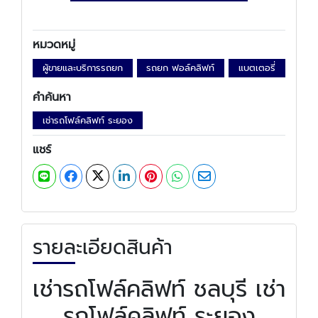
หมวดหมู่
ผู้ขายและบริการรถยก
รถยก ฟอล์คลิฟท์
แบตเตอรี่
คำค้นหา
เช่ารถโฟล์คลิฟท์ ระยอง
แชร์
รายละเอียดสินค้า
เช่ารถโฟล์คลิฟท์ ชลบุรี เช่า
รถโฟล์คลิฟท์ ระยอง