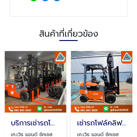
สินค้าที่เกี่ยวข้อง
บริการเช่ารถโฟล์คลิฟท์
เช่ารถโฟล์คลิฟท์ไฟฟ้า
เค.เวิธ แอนด์ ซัคเซส
เค.เวิธ แอนด์ ซัคเซส