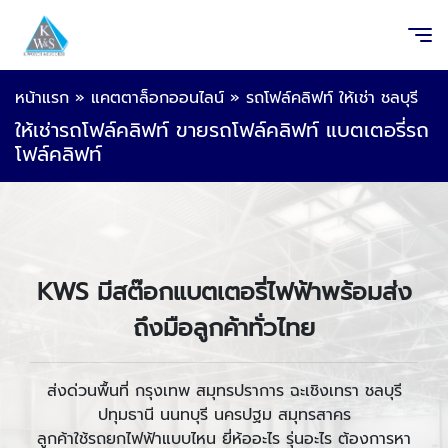
หน้าแรก
»
แคตตาล็อกออนไลน์
»
รถโฟล์คลิฟท์ ให้เช่า ชลบุรี
ให้เช่ารถโฟล์คลิฟท์ ขายรถโฟล์คลิฟท์ แบตเตอรี่รถ
โฟล์คลิฟท์
KWS มีสต๊อกแบตเตอรี่ไฟฟ้าพร้อมส่ง
ถึงมือลูกค้าทั่วไทย
ส่งด่วนพื้นที่ กรุงเทพ สมุทรปราการ ฉะเชิงเทรา ชลบุรี
ปทุมธานี นนทบุรี นครปฐม สมุทรสาคร
ลูกค้าใช้รถยกไฟฟ้าแบบไหน ยี่ห้ออะไร รุ่นอะไร ต้องการหา