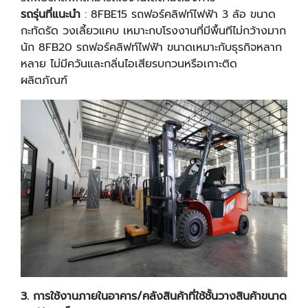
รถรุ่นที่แนะนํา
: 8FBE15 รถฟอร์คลิฟท์ไฟฟ้า 3 ล้อ ขนาด
กะทัดรัด วงเลี้ยวแคบ เหมาะกบโรงงานที่มีพื้นทีไม่กว้างมาก
นัก 8FB20 รถฟอร์คลิฟท์ไฟฟ้า ขนาดเหมาะกับธุรกิจหลาก
หลาย ไม่มีควันและกลิ่นไอเสียรบกวนหรือเกาะติด
ผลิตภัณฑ์
3.
การใช้งานภายในอาคาร/คลังสินค้าที่ใช้ชั้นวางสินค้าขนาด