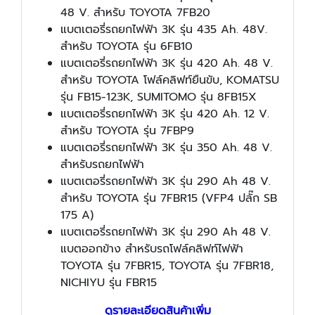
48 V. สำหรับ TOYOTA 7FB20
แบตเตอรี่รถยกไฟฟ้า 3K รุ่น 435 Ah. 48V.
สำหรับ TOYOTA รุ่น 6FB10
แบตเตอรี่รถยกไฟฟ้า 3K รุ่น 420 Ah. 48 V.
สำหรับ TOYOTA โฟล์คลิฟท์ยืนขับ, KOMATSU
รุ่น FB15-123K, SUMITOMO รุ่น 8FB15X
แบตเตอรี่รถยกไฟฟ้า 3K รุ่น 420 Ah. 12 V.
สำหรับ TOYOTA รุ่น 7FBP9
แบตเตอรี่รถยกไฟฟ้า 3K รุ่น 350 Ah. 48 V.
สำหรับรถยกไฟฟ้า
แบตเตอรี่รถยกไฟฟ้า 3K รุ่น 290 Ah 48 V.
สำหรับ TOYOTA รุ่น 7FBR15 (VFP4 ปลั๊ก SB
175 A)
แบตเตอรี่รถยกไฟฟ้า 3K รุ่น 290 Ah 48 V.
แบตออกข้าง สำหรับรถโฟล์คลิฟท์ไฟฟ้า
TOYOTA รุ่น 7FBR15, TOYOTA รุ่น 7FBR18,
NICHIYU รุ่น FBR15
ดูรายละเอียดสินค้าเพิ่ม