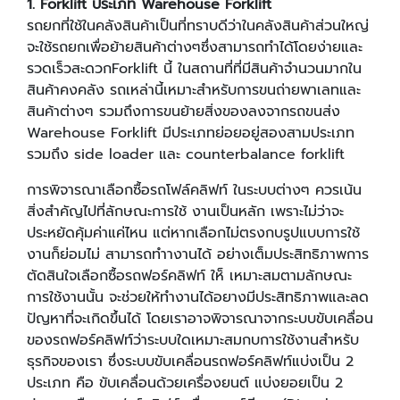
1. Forklift ประเภท Warehouse Forklift
รถยกที่ใช้ในคลังสินค้าเป็นที่ทราบดีว่าในคลังสินค้าส่วนใหญ่
จะใช้รถยกเพื่อย้ายสินค้าต่างๆซึ่งสามารถทําได้โดยง่ายและ
รวดเร็วสะดวกForklift นี้ ในสถานที่ที่มีสินค้าจํานวนมากใน
สินค้าคงคลัง รถเหล่านี้เหมาะสําหรับการขนถ่ายพาเลทและ
สินค้าต่างๆ รวมถึงการขนย้ายสิ่งของลงจากรถขนส่ง
Warehouse Forklift มีประเภทย่อยอยู่สองสามประเภท
รวมถึง side loader และ counterbalance forklift
การพิจารณาเลือกซื้อรถโฟล์คลิฟท์ ในระบบต่างๆ ควรเน้น
สิ่งสำคัญไปที่ลักษณะการใช้ งานเป็นหลัก เพราะไม่ว่าจะ
ประหยัดคุ้มค่าแค่ไหน แต่หากเลือกไม่ตรงกบรูปแบบการใช้
งานก็ย่อมไม่ สามารถทำางานได้ อย่างเต็มประสิทธิภาพการ
ตัดสินใจเลือกซื้อรถฟอร์คลิฟท์ ให็ เหมาะสมตามลักษณะ
การใช้งานนั้น จะช่วยให้ทำงานได้อยางมีประสิทธิภาพและลด
ปัญหาที่จะเกิดขึ้นได้ โดยเราอาจพิจารณาจากระบบขับเคลื่อน
ของรถฟอร์คลิฟท์ว่าระบบใดเหมาะสมกบการใช้งานสำหรับ
ธุรกิจของเรา ซึ่งระบบขับเคลื่อนรถฟอร์คลิฟท์แบ่งเป็น 2
ประเภท คือ ขับเคลื่อนด้วยเครื่องยนต์ แบ่งยอยเป็น 2