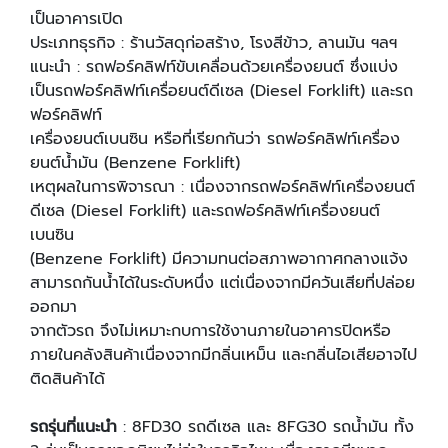
เป็นอาคารเปิด
ประเภทธุรกิจ : ร้านวัสดุก่อสร้าง, โรงสีข้าว, ลานมัน ฯลฯ
แนะนํา : รถฟอร์คลิฟท์ขับเคลื่อนด้วยเครื่องยนต์ ซึ่งแบ่ง
เป็นรถฟอร์คลิฟท์เครื่อยนต์ดีเซล (Diesel Forklift) และรถ
ฟอร์คลิฟท์
เครื่องยนต์เบนซิน หรือที่เรียกกันว่า รถฟอร์คลิฟท์เครื่อง
ยนต์นํ้ามัน (Benzene Forklift)
เหตุผลในการพิจารณา : เนื่องจากรถฟอร์คลิฟท์เครื่องยนต์
ดีเซล (Diesel Forklift) และรถฟอร์คลิฟท์เครื่องยนต์
เบนซิน
(Benzene Forklift) มีความทนต่อสภาพอากาศกลางแจ้ง
สามารถกันน้ำได้ในระดับหนึ่ง แต่เนื่องจากมีควันเสียที่ปล่อย
ออกมา
จากตัวรถ จึงไม่เหมาะกบการใช้งานภายในอาคารปิดหรือ
ภายในคลังสินค้าเนื่องจากมีกลิ่นเหม็น และกลิ่นไอเสียอาจไป
ติดสินค้าได้
รถรุ่นที่แนะนํา
: 8FD30 รถดีเซล และ 8FG30 รถนํ้ามัน ทั้ง