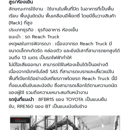
สูง/ห้องเย็น
ลักษณะการใช้งาน : ใช้งานในพื้นที่ปิด ในอาคารที่เป็นพื้น
เรียบ พื้นปูนขัดมัน พื้นเคลือบอีพ็อกซี่ โดยมีชั้นวางสินค้า
(Rack) ที่สูง
ประเภทธุรกิจ : ธุรกิจอาหาร ห้องเย็น
แนะนํา : รถ Reach Truck
เหตุผลในการพิจารณา : เนื่องจากรถ Reach Truck มี
ขนาดเล็กกะทัดรัด คล่องตัว และยังมีเสาที่สามารถยกสูงได้
จนถึง 13 เมตร เป็นรถไฟฟ้าทําให้
ไม่มีไอเสียออกมา สามารถใช้ในห้องเย็นได้เป็นอย่างดี
เนื่องจากมีเทคโนโลยี SAS ที่สามารถเบรกและเลี้ยวแม้ใน
พื้นที่เปียกได้อย่างมีเสถียรภาพโดยรถ Reach Truck นี้มี
ทั้งแบบยืนขับและนังขับ ซึ่งสามารถเลือกได้ตามความถนัด
ของผู้ใช้ รวมถึงความเหมาะสมกับหน้างาน
รถรุ่นที่แนะนํา
: 8FBR15 ของ TOYOTA เป็นแบบยืน
ขับ, RRE160 ของ BT เป็นแบบนังขับข้าง