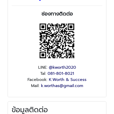
ช่องทางติดต่อ
LINE:
@kworth2020
Tal:
081-801-8021
Facebook:
K.Worth & Success
Mail:
k.worthas@gmail.com
ข้อมูลติดต่อ