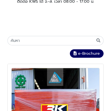
ติดต่อ KWS ได้ จ.-ส. เวลา 08:00 - 17:00 น.
e-Brochure