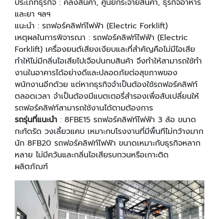
ประเภทธุรกิจ : คลังสินค้า, ศูนย์กระจายสินค้า, ธุรกิจอาหาร
และยา ฯลฯ
แนะนํา : รถฟอร์คลิฟท์ไฟฟ้า (Electric Forklift)
เหตุผลในการพิจารณา : รถฟอร์คลิฟท์ไฟฟ้า (Electric
Forklift) เครื่องยนต์เสียงเงียบและที่สําคัญคือไม่มีไอเสีย
ทําให้ไม่มีกลิ่นไอเสียไปเจือปนกบสินค้า จึงทําให้สามารถใช้ทํา
งานในอาคารได้อย่างดีและปลอดภัยต่อสุขภาพของ
พนักงานอีกด้วย แต่หากธุรกิจจําเป็นต้องใช้รถฟอร์คลิฟท์
ตลอดเวลา จําเป็นต้องมีแบตเตอรี่สํารองเพื่อสับเปลี่ยนให้
รถฟอร์คลิฟท์สามารถใช้งานได้ตามต้องการ
รถรุ่นที่แนะนํา
: 8FBE15 รถฟอร์คลิฟท์ไฟฟ้า 3 ล้อ ขนาด
กะทัดรัด วงเลี้ยวแคบ เหมาะกบโรงงานที่มีพื้นทีไม่กว้างมาก
นัก 8FB20 รถฟอร์คลิฟท์ไฟฟ้า ขนาดเหมาะกับธุรกิจหลาก
หลาย ไม่มีควันและกลิ่นไอเสียรบกวนหรือเกาะติด
ผลิตภัณฑ์