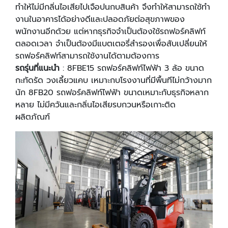
ทําให้ไม่มีกลิ่นไอเสียไปเจือปนกบสินค้า จึงทําให้สามารถใช้ทํา
งานในอาคารได้อย่างดีและปลอดภัยต่อสุขภาพของ
พนักงานอีกด้วย แต่หากธุรกิจจําเป็นต้องใช้รถฟอร์คลิฟท์
ตลอดเวลา จําเป็นต้องมีแบตเตอรี่สํารองเพื่อสับเปลี่ยนให้
รถฟอร์คลิฟท์สามารถใช้งานได้ตามต้องการ
รถรุ่นที่แนะนํา
: 8FBE15 รถฟอร์คลิฟท์ไฟฟ้า 3 ล้อ ขนาด
กะทัดรัด วงเลี้ยวแคบ เหมาะกบโรงงานที่มีพื้นทีไม่กว้างมาก
นัก 8FB20 รถฟอร์คลิฟท์ไฟฟ้า ขนาดเหมาะกับธุรกิจหลาก
หลาย ไม่มีควันและกลิ่นไอเสียรบกวนหรือเกาะติด
ผลิตภัณฑ์