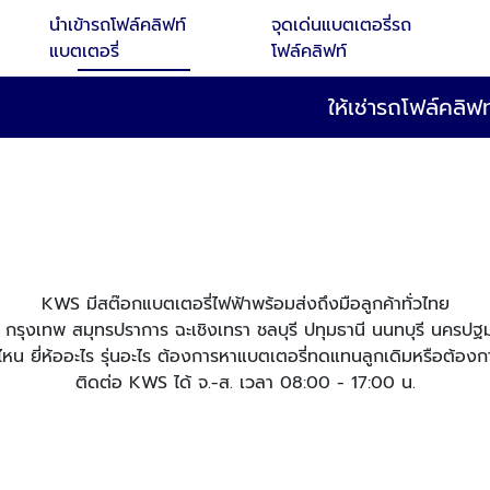
นำเข้ารถโฟล์คลิฟท์
จุดเด่นแบตเตอรี่รถ
แบตเตอรี่
โฟล์คลิฟท์
ให้เช่ารถโฟล์คลิ
KWS มีสต๊อกแบตเตอรี่ไฟฟ้าพร้อมส่งถึงมือลูกค้าทั่วไทย
ที่ กรุงเทพ สมุทรปราการ ฉะเชิงเทรา ชลบุรี ปทุมธานี นนทบุรี นครป
หน ยี่ห้ออะไร รุ่นอะไร ต้องการหาแบตเตอรี่ทดแทนลูกเดิมหรือต้องก
ติดต่อ KWS ได้ จ.-ส. เวลา 08:00 - 17:00 น.