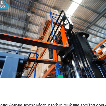
ช้รถยกเพื่อย้ายสินค้าต่างๆซึ่งสามารถทําได้โดยง่ายและรวดเร็วสะดวกFor