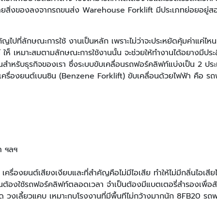
นย้ายสิ่งของลงจากรถขนส่ง Warehouse Forklift มีประเภทย่อยอย
ัญไปที่ลักษณะการใช้ งานเป็นหลัก เพราะไม่ว่าจะประหยัดคุ้มค่าแค่ไ
ท์ ให็ เหมาะสมตามลักษณะการใช้งานนั้น จะช่วยให้ทำงานได้อยางมีปร
ำหรับธุรกิจของเรา ซึ่งระบบขับเคลื่อนรถฟอร์คลิฟท์แบ่งเป็น 2 ประเ
ครื่องยนต์เบนซิน (Benzene Forklift) ขับเคลื่อนด้วยไฟฟ้า คือ รถฟอร
ยา ฯลฯ
รื่องยนต์เสียงเงียบและที่สําคัญคือไม่มีไอเสีย ทําให้ไม่มีกลิ่นไอเส
ต้องใช้รถฟอร์คลิฟท์ตลอดเวลา จําเป็นต้องมีแบตเตอรี่สํารองเพื่อส
 วงเลี้ยวแคบ เหมาะกบโรงงานที่มีพื้นทีไม่กว้างมากนัก 8FB20 รถฟ