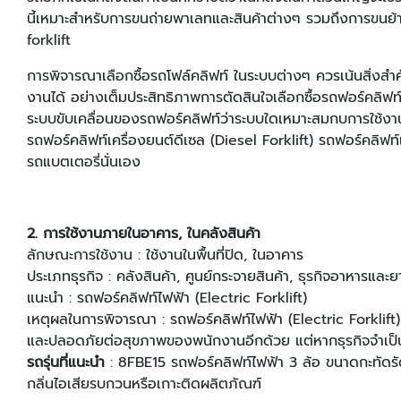
นี้เหมาะสําหรับการขนถ่ายพาเลทและสินค้าต่างๆ รวมถึงการข
forklift
การพิจารณาเลือกซื้อรถโฟล์คลิฟท์ ในระบบต่างๆ ควรเน้นสิ่งสำค
งานได้ อย่างเต็มประสิทธิภาพการตัดสินใจเลือกซื้อรถฟอร์คลิฟ
ระบบขับเคลื่อนของรถฟอร์คลิฟท์ว่าระบบใดเหมาะสมกบการใช้งานส
รถฟอร์คลิฟท์เครื่องยนต์ดีเซล (Diesel Forklift) รถฟอร์คลิฟท์เ
รถแบตเตอรี่นั่นเอง
2. การใช้งานภายในอาคาร, ในคลังสินค้า
ลักษณะการใช้งาน : ใช้งานในพื้นที่ปิด, ในอาคาร
ประเภทธุรกิจ : คลังสินค้า, ศูนย์กระจายสินค้า, ธุรกิจอาหารและ
แนะนํา : รถฟอร์คลิฟท์ไฟฟ้า (Electric Forklift)
เหตุผลในการพิจารณา : รถฟอร์คลิฟท์ไฟฟ้า (Electric Forklift) เค
และปลอดภัยต่อสุขภาพของพนักงานอีกด้วย แต่หากธุรกิจจําเป็น
รถรุ่นที่แนะนํา
: 8FBE15 รถฟอร์คลิฟท์ไฟฟ้า 3 ล้อ ขนาดกะทัดรัด
กลิ่นไอเสียรบกวนหรือเกาะติดผลิตภัณฑ์