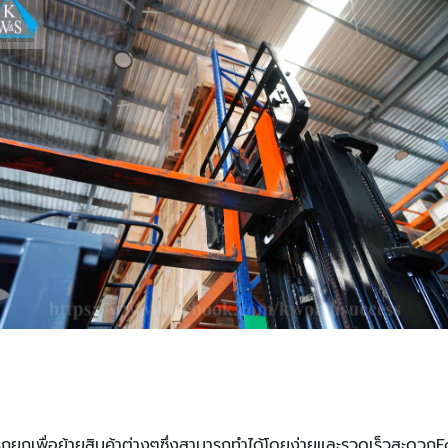
ช้รถยกเพื่อย้ายสินค้าต่างๆซึ่งสามารถทําได้โดยง่ายและรวดเร็วสะดวกFor