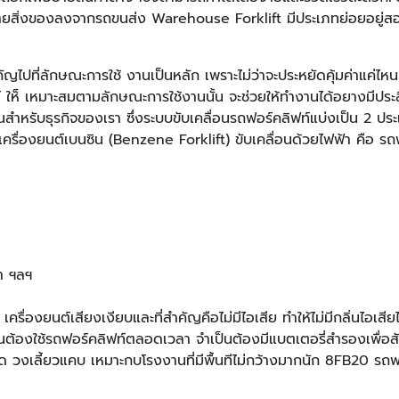
นย้ายสิ่งของลงจากรถขนส่ง Warehouse Forklift มีประเภทย่อยอย
ัญไปที่ลักษณะการใช้ งานเป็นหลัก เพราะไม่ว่าจะประหยัดคุ้มค่าแค่ไ
ท์ ให็ เหมาะสมตามลักษณะการใช้งานนั้น จะช่วยให้ทำงานได้อยางมีปร
ำหรับธุรกิจของเรา ซึ่งระบบขับเคลื่อนรถฟอร์คลิฟท์แบ่งเป็น 2 ประเ
ครื่องยนต์เบนซิน (Benzene Forklift) ขับเคลื่อนด้วยไฟฟ้า คือ รถฟอร
ยา ฯลฯ
รื่องยนต์เสียงเงียบและที่สําคัญคือไม่มีไอเสีย ทําให้ไม่มีกลิ่นไอเส
ต้องใช้รถฟอร์คลิฟท์ตลอดเวลา จําเป็นต้องมีแบตเตอรี่สํารองเพื่อส
 วงเลี้ยวแคบ เหมาะกบโรงงานที่มีพื้นทีไม่กว้างมากนัก 8FB20 รถฟ