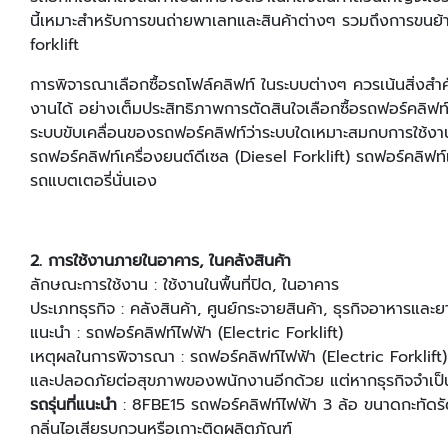
นี้เหมาะสําหรับการขนถ่ายพาเลทและสินค้าต่างๆ รวมถึงการข
forklift
การพิจารณาเลือกซื้อรถโฟล์คลิฟท์ ในระบบต่างๆ ควรเน้นสิ่งสำค
งานได้ อย่างเต็มประสิทธิภาพการตัดสินใจเลือกซื้อรถฟอร์คลิฟ
ระบบขับเคลื่อนของรถฟอร์คลิฟท์ว่าระบบใดเหมาะสมกบการใช้งานส
รถฟอร์คลิฟท์เครื่องยนต์ดีเซล (Diesel Forklift) รถฟอร์คลิฟท์เ
รถแบตเตอรี่นั่นเอง
2. การใช้งานภายในอาคาร, ในคลังสินค้า
ลักษณะการใช้งาน : ใช้งานในพื้นที่ปิด, ในอาคาร
ประเภทธุรกิจ : คลังสินค้า, ศูนย์กระจายสินค้า, ธุรกิจอาหารและ
แนะนํา : รถฟอร์คลิฟท์ไฟฟ้า (Electric Forklift)
เหตุผลในการพิจารณา : รถฟอร์คลิฟท์ไฟฟ้า (Electric Forklift) เค
และปลอดภัยต่อสุขภาพของพนักงานอีกด้วย แต่หากธุรกิจจําเป็น
รถรุ่นที่แนะนํา
: 8FBE15 รถฟอร์คลิฟท์ไฟฟ้า 3 ล้อ ขนาดกะทัดรัด
กลิ่นไอเสียรบกวนหรือเกาะติดผลิตภัณฑ์