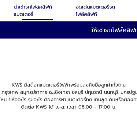
นำเข้ารถโฟล์คลิฟท์
จุดเด่นแบตเตอรี่รถ
แบตเตอรี่
โฟล์คลิฟท์
ให้เช่ารถโฟล์คลิ
KWS มีสต๊อกแบตเตอรี่ไฟฟ้าพร้อมส่งถึงมือลูกค้าทั่วไทย
ที่ กรุงเทพ สมุทรปราการ ฉะเชิงเทรา ชลบุรี ปทุมธานี นนทบุรี นครป
หน ยี่ห้ออะไร รุ่นอะไร ต้องการหาแบตเตอรี่ทดแทนลูกเดิมหรือต้องก
ติดต่อ KWS ได้ จ.-ส. เวลา 08:00 - 17:00 น.