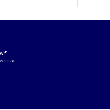
ิฟท์
นคร 10530